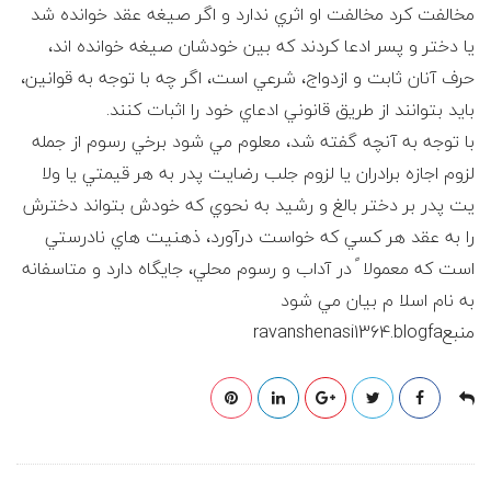
مخالفت كرد مخالفت او اثري ندارد و اگر صيغه عقد خوانده شد
يا دختر و پسر ادعا كردند كه بين خودشان صيغه خوانده اند،
حرف آنان ثابت و ازدواج، شرعي است، اگر چه با توجه به قوانين،
بايد بتوانند از طريق قانوني ادعاي خود را اثبات كنند.
با توجه به آنچه گفته شد، معلوم مي شود برخي رسوم از جمله
لزوم اجازه برادران يا لزوم جلب رضايت پدر به هر قيمتي يا ولا
يت پدر بر دختر بالغ و رشيد به نحوي كه خودش بتواند دخترش
را به عقد هر كسي كه خواست درآورد، ذهنيت هاي نادرستي
است كه معمولا ً در آداب و رسوم محلي، جايگاه دارد و متاسفانه
به نام اسلا م بيان مي شود
منبعravanshenasi1364.blogfa