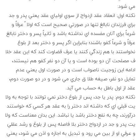
مي شود:
نكته اول: انعقاد عقد ازدواج از سوي اولياي عقد يعني پدر و جد
براي فرزندان نابالغ تنها در صورتي صحيح است كه اولا ً عرفاً و
شرعاً براي آنان مفسده اي نداشته باشد و ثانياً پسر و دختر نابالغ
عرفاً و شرعاً كفو باشند؛ بنابراين اگر پسر و دختر بعد از بلوغ
نخواستند با هم زندگي كنند يا عرف قضاوت كند كه اين عقد خلا
ف مصلحت آن دو بوده است و يا آن دو نفر كفو هم نيستند،
ادامه اين زوجيت ناصواب است و در صورت اول يعني عدم
تمايل دو نفر، صيغه طلا ق جاري مي شود و در دو صورت دوم،
عقد از اول باطل به حساب مي آيد.
نكته دوم: پدر يا جد، پس از بلوغ دختر نمي توانند با توجه به ولا
يت قبلي اي كه داشته اند دختر را به عقد هر كسي كه خواستند
درآورند، چه به نفع دختر باشد يا نباشد. اين بدان معناست كه ولا
يت پدر و جد در ازدواج دختر بلا فاصله پس از بلوغ و رشد عقلي
و عرفي او از بين مي رود و تبديل به اجازه و اذن مي شود، يعني