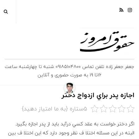
ج
جعفر جعفر زاده تلفن تماس 09185104800 شنبه تا چهارشنبه ساعت
16تا 19 به صورت حضوری و آنلاین
ع
ف
اجازه پدر براي ازدواج دختر
ر
5ستاره {به ما امتیاز دهید}
ج
اگر دختر خواست به عقد كسي درآيد بايد از پدر اجازه بگيرد.
البته در اين مسئله اختلا ف نظر وجود دارد كه اين اختلا ف بين