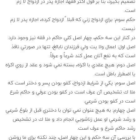
ی
تصميم بگيرد، بنا بر قول اكثر فقها، اجازه پدر در ازدواج لا زم
است.
ل
حكم سوم: براي ازدواج زني كه قبلا ً ازدواج كرده، اجازه پدر لا زم
نيست.
ا
در كنار اين سه حكم، چهار اصل كلي حاكم در فقه نيز وجود دارد:
اصل اول: اعمال ولا يت ولي فرزندان نابالغ، تنها در صورتي نافذ
م
است كه به نفع آنان عمل كند شرعاً و عرفاً.
اصل دوم: هيچ عقدي با اكراه، بسته نمي شود و عقد از روي اكراه
يا اضطرار باطل است.
اصل سوم: يكي از شرايط ازدواج، كفو بودن پسر و دختر است كه
ملا ك تشخيص آن عرف است در كفو بودن عرفي و حاكم شرع
است در كفو بودن شرعي.
اصل چهارم: به هيچ عنوان نمي توان با دختري قبل از بلوغ شرعي
و رشد شرعي او عمل زناشويي انجام داد و ملا ك در تشخيص
رشد حاكم شرع و عرف است.
با بررسي آن سه حكم و اين چهار اصل، چند نكته براي ما روشن