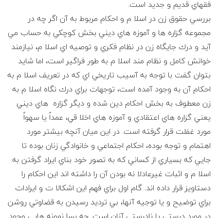
ع
فقهاي قديم و جديد است.
بررسي حقوق زن در اسلا م و احكام مربوط به آن اگر چه در
ف
مجموعه گزاره ها و آموزه هاي ديني بخش كوچكي به حساب مي
آيد و درك جايگاه زن در نظام فكري و توصيه اي اسلا م، نيازمند
ر
خوانش كامل و نظام مند اسلا م به طور فراگير است، اما شايد
ز
بتوان گفت با توجه به آسيب تاريخي اي كه در تعريف اسلا م به
احكام آن به وجود آمده است، توجهات براي درك نگاه اسلا م به
ا
زن معطوف به بخش احكام دين شده و ديگر گزاره هاي ديني
يعني گزاره هاي اعتقادي و آموزه هاي اخلا قي، عمداً يا سهواً
د
مورد غفلت قرار گرفته است. در اين ميان آنچه بيشتر مورد
ه
اهتمام و توجه بوده، احكام اجتماعي و خانوادگي زنان بوده تا
جايي كه بسياري از كساني كه به تصور خود بناي ايراد گرفتن به
و
اسلا م و اثبات غيرعادلا نه بودن آن را داشته اند اين احكام را
دستاويز قرار داده اند. گام اول براي فهم اين اشكالا ت و ايرادات
ک
براي توضيح و يا توجيه آنها، بي ترديد رسيدن به قضاوتي روشن
در مورد درستي يا نادرستي آنان است. چه بسا نمونه هايي وجود