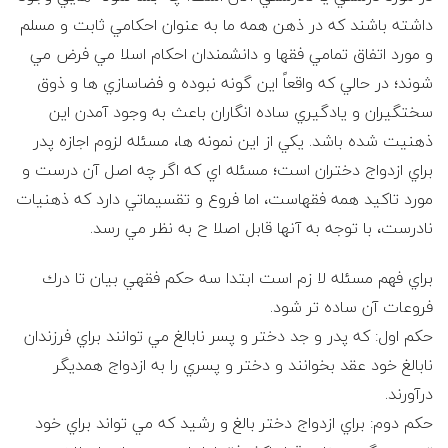
ی
داشته باشند كه در ذهن همه ما به عنوان احكامي ثابت و مسلم
ل
و مورد اتفاق تمامي فقها و دانشمندان احكام اسلا مي فرض مي
شوند؛ در حالي كه واقعاً اين گونه نبوده و فضاسازي ها و ذوق
پ
سختگيران و يادگيري ساده انگاران باعث به وجود آمدن اين
ذهنيت شده باشد. يكي از اين نمونه ها، مسئله لزوم اجازه پدر
ا
براي ازدواج دختران است؛ مسئله اي كه اگر چه اصل آن درست و
مورد تاكيد همه فقهاست، اما فروع و تقسيماتي دارد كه ذهنيات
ی
نادرست، با توجه به آنها قابل اصلا ح به نظر مي رسد.
ه
براي فهم مسئله لا زم است ابتدا سه حكم فقهي بيان تا درك
ی
فروعات آن ساده تر شود.
حكم اول: كه پدر و جد دختر و پسر نابالغ مي توانند براي فرزندان
ک
نابالغ خود عقد بخوانند و دختر و پسري را به ازدواج همديگر
درآورند.
ا
حكم دوم: براي ازدواج دختر بالغ و رشيد كه مي تواند براي خود