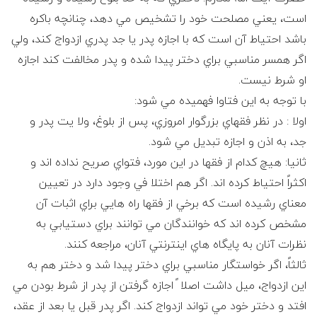
است، يعني مصلحت خود را تشخيص مي دهد، چنانچه باكره
باشد احتياط آن است كه با اجازه پدر يا جد پدري ازدواج كند، ولي
اگر همسر مناسبي براي دختر پيدا شده و پدر مخالفت كند اجازه
او شرط نيست.
با توجه به اين فتاوا فهميده مي شود:
اولا : در نظر فقهاي بزرگوار امروزي، پس از بلوغ، ولا يت پدر و
جد، به اذن و اجازه تبديل مي شود.
ثانيا: هيچ كدام از فقها در اين مورد، فتواي صريح نداده اند و
اكثراً احتياط كرده اند. اگر هم اختلا في وجود دارد در تعيين
معناي رشيده است كه برخي از فقها راه هايي براي اثبات آن
مشخص كرده اند كه خوانندگان مي توانند براي دستيابي به
نظرات آنان به پايگاه هاي اينترنتي آنان، مراجعه كنند.
ثالثاً، اگر خواستگار مناسبي براي دختر پيدا شد و دختر هم به
اين ازدواج، ميل داشت اصلا ً اجازه گرفتن از پدر از شرط بودن مي
افتد و دختر خود مي تواند ازدواج كند. اگر پدر قبل يا بعد از عقد،