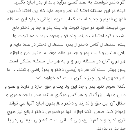
اگر دختر خواست به عقد كسي درآيد بايد از پدر اجازه بگيرد.
البته در اين مسئله اختلا ف نظر وجود دارد كه اين اختلا ف بين
فقهاي قديم و جديد است. كتاب عروه الوثقي درباره اين مسئله
مي نويسد: فقها در مورد ثبوت ولا يت پدر و جد بر دختر بالغ
رشيد باكره اختلا ف دارند. چند قول وجود دارد: ادامه ثبوت ولا
يت، استقلا ل كامل دختر از پدر، استقلا ل دختر در عقد دايم و
باقي ماندن ولا يت پدر و جد در عقد موقت، اعتبار اذن و اجازه
هر دوي آنان در مسئله ازدواج و به هر حال مسئله مشكل است
پس بهتر است كه هر دو (يعني دختر و پدر) راضي باشند…. اما
نظر فقهاي امروز چيز ديگري است كه خواهد آمد.
نكته سوم: تنها پدر و جد اين ولا يت و حق اجازه را دارند و عمو و
دايي و برادر بزرگ تر و هر كس ديگري مانند؛ مادر يا جد مادري و
امثال آن اين حق را ندارند و دختر بالغ بدون اجازه آنها مي تواند
ازدواج كند. ضمن آنكه اجازه آنها درخصوص دختر نابالغ نيز هيچ
اثري ندارد و حاكم شرع، ولي كساني است كه ولي ، يعني پدر يا
جد پدري ندارند.