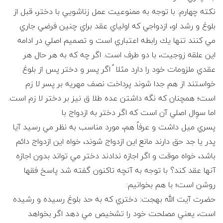
نكته چهارم: با توجه به ممنوعيت عمل زناشويي با دختر، قبل از
بلوغ و رشد او، ازدواجي كه اولياي عقد براي چنين فرضي جاري
مي كنند تنها يك رابطه اعتباري است و تصميم اصلي در ادامه
اين علقه زوجيت، با دو طرف است. اگر چه كه به هر حال هر
عقدي ملزومات خود را دارد مثلا ً اگر پسر و دختر پس از بلوغ
خواستند از هم جدا شوند پرداخت نصف مهريه بر پسر لا زم
است؛ همچنان كه نگه داشتن عده طلا ق نيز بر دختر لا زم است.
اما سوِال اصلي آن است كه اگر دختر به ازدواج با
پسري ميل داشت و عرفاً هم، مورد مناسب به نظر مي رسيد آيا
پدر يا جد حق دارند مانع اين ازدواج شوند، خواه اين ازدواج دائم
باشد، خواه موقت و اگر اجازه ندادند دختر مي تواند بدون اجازه
آنها عقد كند؟ با توجه به آنچه تاكنون گفته شد پاسخ فقها
روشن است؛ با هم بخوانيم:
حضرت آيت الله بهجت: دختري كه به حد بلوغ رسيده و رشيده
است، يعني مصلحت خود را تشخيص مي دهد اگر بخواهد