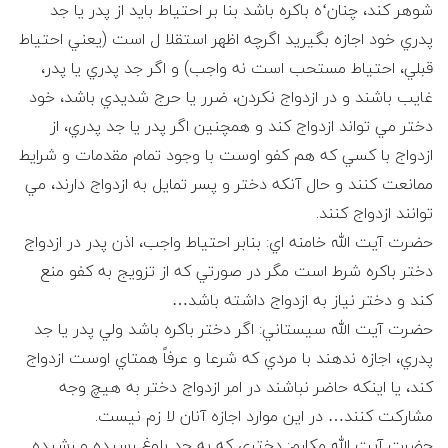
شوهر كند، چنان‘ه باكره باشد بنا بر احتياط بايد از پدر يا جد
پدري خود اجازه بگيريد اگرچه اظهر استقلا ل است (يعني احتياط
قبلي، احتياط مستحب است نه واجب) و اگر جد پدري يا پدر،
غايب باشند و در ازدواج نكردن، ضرر يا حرج شديدي باشد، خود
دختر مي تواند ازدواج كند و همچنين اگر پدر يا جد پدري، از
ازدواج با كسي كه هم كفو اوست با وجود تمام مقدمات و شرايط
ممانعت كنند و حال آنكه دختر و پسر تمايل به ازدواج دارند، مي
توانند ازدواج كنند.
حضرت آيت الله خامنه اي: بنابر احتياط واجب، اذن پدر در ازدواج
دختر باكره شرط است مگر در صورتي كه از تزويج به كفو منع
كند و دختر نياز به ازدواج داشته باشد…
حضرت آيت الله سيستاني: اگر دختر باكره باشد ولي پدر يا جد
پدري، اجازه ندهند با مردي كه شرعا و عرفاً همتاي اوست ازدواج
كند، يا اينكه حاضر نباشند در امر ازدواج دختر به هيچ وجه
مشاركت كنند… در اين موارد اجازه آنان لا زم نيست.
حضرت آيت الله مكارم: دختري كه به حد بلوغ رسيده و رشيده