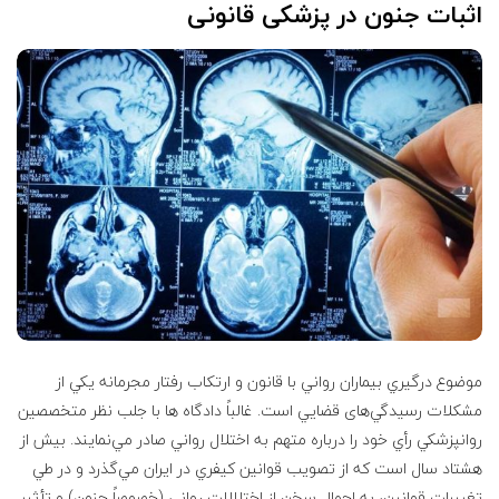
اثبات جنون در پزشکی قانونی
موضوع درگيري بيماران رواني با قانون و ارتكاب رفتار مجرمانه يكي از
مشكلات رسيدگي‌های قضايي است. غالباً دادگاه ها با جلب نظر متخصصين
روانپزشكي رأي خود را درباره متهم به اختلال رواني صادر مي‌نمايند. بيش از
هشتاد سال است كه از تصويب قوانين كيفري در ايران مي‌گذرد و در طي
تغييرات قوانين، به اجمال سخن از اختلالات رواني (خصوصاً جنون) و تأثير