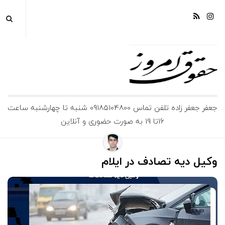
ج
جعفر جعفر زاده تلفن تماس 09185104800 شنبه تا چهارشنبه ساعت
16تا 19 به صورت حضوری و آنلاین
ع
ف
وکیل دیه تصادف در ایلام
ر
ج