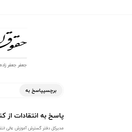
ج
ع
ف
جعفر جعفر زاده تلفن تماس 09185104800 شنبه تا چه
ر
ج
برچسپپاسخ به
ع
پاسخ به انتقادات از کنکور دکتری1390/ منبعی اعلام ن
ف
مدیرکل دفتر گسترش آموزش عالی انتقاد