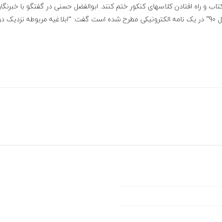
کتاب و راه افتادن کلاسهای کنکور ختم کنند. ابوالفضل حسنی در گفتگو با خبرنگار
“تأخیر در اعلام منابع آزمون دکتری سال 90” در یک نامه الکترونیکی مطرح شده است گفت: “ابلاغیه م