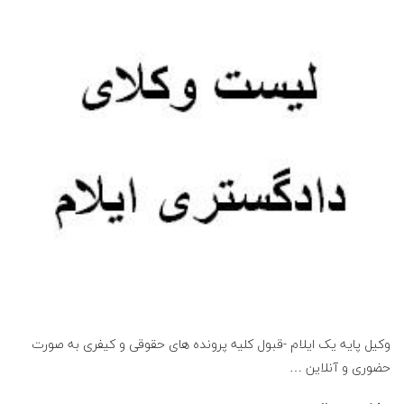
ع
ف
ر
ز
ا
د
ه
و
وکیل پایه یک ایلام -قبول کلیه پرونده های حقوقی و کیفری به صورت
ک
حضوری و آنلاین
…