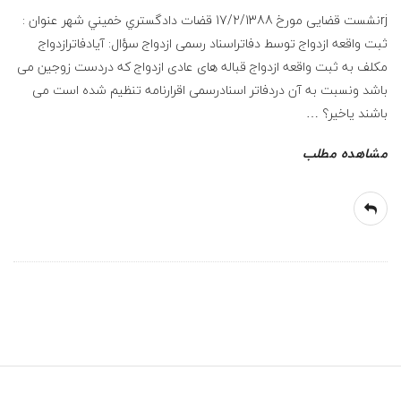
ع
rjنشست قضایی مورخ 17/2/1388 قضات دادگستري خميني شهر عنوان :
ف
ثبت واقعه ازدواج توسط دفاتراسناد رسمی ازدواج سؤال: آیادفاترازدواج
مکلف به ثبت واقعه ازدواج قباله های عادی ازدواج که دردست زوجین می
ر
باشد ونسبت به آن دردفاتر اسنادرسمی اقرارنامه تنظیم شده است می
باشند یاخیر؟
…
ز
مشاهده مطلب
ا
د
ه
و
ک