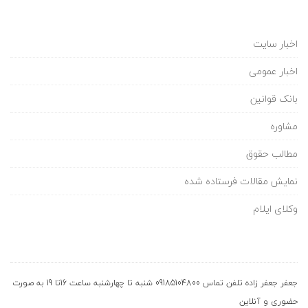
ی
ل
اخبار سایت
پ
اخبار عمومی
بانک قوانین
ا
مشاوره
ی
مطالب حقوق
ه
نمایش مقالات فرستاده شده
ی
وکلای ایلام
ک
ا
جعفر جعفر زاده تلفن تماس 09185104800 شنبه تا چهارشنبه ساعت 16تا 19 به صورت
حضوری و آنلاین