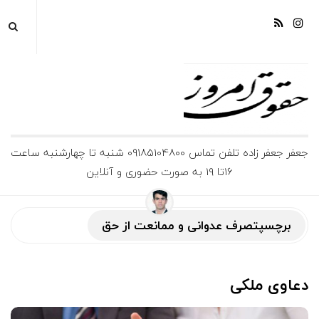
ج
جعفر جعفر زاده تلفن تماس 09185104800 شنبه تا چهارشنبه ساعت
16تا 19 به صورت حضوری و آنلاین
ع
ف
برچسپتصرف عدوانی و ممانعت از حق
ر
دعاوی ملکی
ج