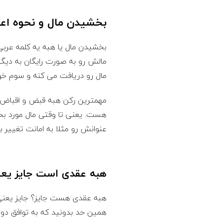
پ
بخشیدن مال و نحوه اع
ا
بخشیدن مال یا هبه یه کلمه عر
ی
مالش رو به صورت رایگان به دی
مال رو دریافت می کنه و سوم خو
ه
مهمترین رکن هبه قبض و اقباض ه
ی
هست. یعنی تا وقتی مال مورد ب
ک
عنوانش رو مثلا به امانت تغییر ب
ا
هبه عقدی است جایز یع
ی
هبه عقدی هست جایز؟ جایز یعنی 
ل
همین حد بدونید که به توافق دو 