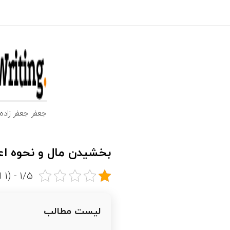
ج
ع
ف
جعفر جعفر زاده تلفن تماس 09185104800 شنبه تا چه
ر
بخشیدن مال و نحوه ا
ج
1/5 - (1 امتیاز)
ع
ف
لیست مطالب