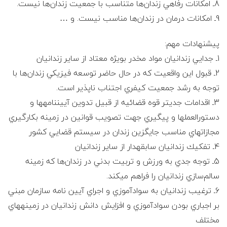
8ـ امكانات رفاهي زندان‌ها متناسب با جمعيت زندان‌ها نيست.
9ـ امكانات درمان در زندان‌ها مناسب نيست. و …
پيشنهادات مهم:
1ـ جدايي زندانيان مواد مخدر بويژه معتاد از ساير زندانيان
2ـ قبول اين واقعيت كه در حال حاضر توسعه فيزيكي زندان‌ها با
توجه به رشد جمعيت كيفري اجتناب ناپذير است.
3ـ اقدامات جدي‎تر قوه قضائيه از قبيل تدوين آيين‎نامه‎ها و
دستورالعمل‎ها و پيگيري جهت تصويب قوانين در زمينه بكارگيري
مجازاتهاي مناسب جايگزين زندان در سيستم قضايي كشور
4ـ تفكيك زندانيان سابقه‎دار از ساير زندانيان
5ـ توجه جدي به ورزش و تربيت بدني در زندان‌ها كه زمينه
سالم‌سازي زندانيان را فراهم مي‎كند.
6ـ ترغيب زندانيان به سوادآموزي و اجراي آيين نامه سازمان مبني
بر اجباري بودن سوادآموزي و افزايش دانش زندانيان در زمينه‎هاي
مختلف