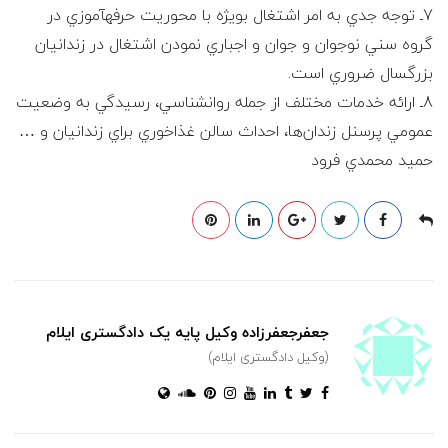
7ـ توجه جدي به امر اشتغال بويژه با محوريت حرفه‎آموزي در
گروه سني نوجوان و جوان و اجباري نمودن اشتغال در زندانيان
بزرگسال ضروري است.
8ـ ارائه خدمات مختلف از جمله روانشناسي، رسيدگي به وضعيت
عمومي پرسنل زندان‌ها، احداث سالن غذاخوري براي زندانيان و …
حميد محمدي فرود
جعفرجعفرزاده وکیل پایه یک دادگستری ایلام
(وکیل دادگستری ایلام)