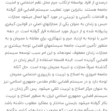
ع
درصدي از افراد بواسطه ارتكاب جرم مخل نظم اجتماعي و امنيت
جامعه هستند. بنابراين مورد تعقيب سيستم قضايي قرار گرفته
ف
و اقدامات تأميني و تربيتي در مورد آنها اعمال مي‎شود مجازات
حبس و زندان به عنوان يكي از مجازاتهاي اصلي در قوانين كيفري
ر
پذيرفته شده و از ديرباز مورد استفاده قرار گرفته است. در دهه
ز
اخير با توجه به ازدياد جرم و تبهكاري، براي مقابله با مجرمان و به
منظور تأمين امنيت جامعه سيستم‎هاي قضايي توجه بيشتري بر
ا
مجازات زندان معطوف نموده‎اند و اين امر سبب توسعه سيستم
قضايي گرديده است. البته فلسفه استفاده از كيفر زندان در
د
گذشته صرفاً مجازات و تنبيه مجرمان بوده است. حال آنكه
ه
جامعه امروزي به اصلاح و تربيت و بازپروري اجتماعي مجرمان
توجه دارد و در سيستم قضايي نظام مقدس جمهوري اسلامي نيز
و
به عنوان مركز اصلاح و تربيت تلقي مي‎شود. پس اگر زندان در
سيستم قضايي جمهوري اسلامي ايران به منظور اصلاح و تربيت
ک
بكار گرفته مي‎شود بايستي ساختار و عملكرد مطلوب داشته باشد.
حال اين مسأله مطرح است كه وضعيت زندان‌هاي كشور چگونه