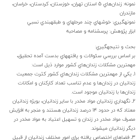
نمونه: زندان‌هاي 5 استان تهران، خوزستان، كردستان، خراسان،
مازندران
نمونه‎گيري: خوشه‎اي چند مرحله‎اي و طبقه‎بندي نسبي
ابزار پژوهش: پرسشنامه و مصاحبه
بحث و نتيجه‎گيري:
بر اساس بررسي سئوالات و يافته‎هاي بدست آمده تحقيق،
مهمترين مشكلات زندان‌هاي كشور موارد ذيل است:
1ـ يكي از مهمترين مشكلات زندان‌هاي كشور كثرت جمعيت
زندانيان در زندان‌ها و عدم تناسب تعداد كاركنان و امكانات
زندان‌ها با زندانيان موجود است.
2ـ نگهداري زندانيان مواد مخدر با ساير زندانيان، بويژه زندانيان
معتاد كه در حدود 14 درصد زندانيان هستند و منجر به افزايش
مصرف مواد مخدر در زندان و تسهيل اعتياد به مواد مخدر در
ديگر زندانيان مي‎شوند.
3ـ فضاهاي اختصاص يافته براي امور مختلف زندانيان از قبيل