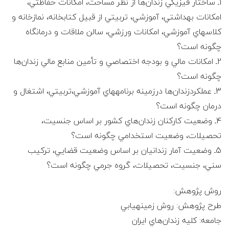
ی
1ـ ساختار فيزيكي زندان‌ها از نظر مساحت، امكانات حفاظتي،
امكانات بهداشتي، آموزشي، تربيتي از قبيل كتابخانه، نمازخانه و
ل
كلاس‎هاي آموزشي، امكانات ورزشي، سالن ملاقات و درمانگاه
چگونه است؟
ا
2ـ امكانات مالي و بودجه‎ اختصاصي و تأمين منابع مالي زندان‌ها
چگونه است؟
م
3ـ عملكردزندان‌ها درزمينه برنامه‎هاي آموزشي،تربيتي، اشتغال و
درمان چگونه است؟
4ـ وضعيت كاركنان زندان‌هاي كشور بر اساس جنسيت،
تحصيلات، وضعيت استخدامي چگونه است؟
5ـ وضعيت آمار زندانيان بر اساس وضعيت قضايي، تركيب
سني، جنسيت، تحصيلات، گروه جرمي چگونه است؟
روش پژوهش:
طرح پژوهش: روش زمينه‎يابي
جامعه: كليه زندان‌هاي ايران