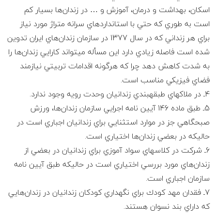
اسكان، بهداشت و درمان، آموزش و … در زندان‌ها بسيار كم
است به طوري كه حتي با استانداردهاي سرانه متراژ مورد نياز
براي هر زنداني كه در سال 1377 در سازمان زندان‌هاي ايران تدوين
شده است فاصله زيادي دارد اين مسأله مي‎تواند كارايي زندان‌ها را
به شدت كاهش دهد چرا كه هرگونه اقدامات تربيتي نيازمند
فضاي فيزيكي مناسب است.
4ـ در ملاكهاي طبقه‎بندي زندانيان وحدت رويه وجود ندارد.
5ـ طبق ماده 146 آيين نامه اجرايي سازمان زندان‌ها، ورزش
صبحگاهي جز در موارد استثنايي براي زندانيان اجباري است در
حاليكه در بعضي زندان‌ها اختياري است.
6ـ شركت در كلاسهاي سواد آموزي براي زندانيان در بعضي از
زندان‌هاي مورد بررسي اختياري است در حاليكه طبق آيين نامه
سازمان اجباري است.
7ـ فقدان مهد كودك براي نگهداري كودكان زندانيان در زندان‌هايي
كه داراي بند نسوان هستند.