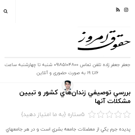
ج
جعفر جعفر زاده تلفن تماس 09185104800 شنبه تا چهارشنبه ساعت
16تا 19 به صورت حضوری و آنلاین
ع
ف
بررسي توصيفي زندان‌هاي كشور و تبيين
مشكلات آنها
ر
5ستاره {به ما امتیاز دهید}
ج
پديده جرم يكي از معضلات جامعه بشري است و در هر جامعه‎اي