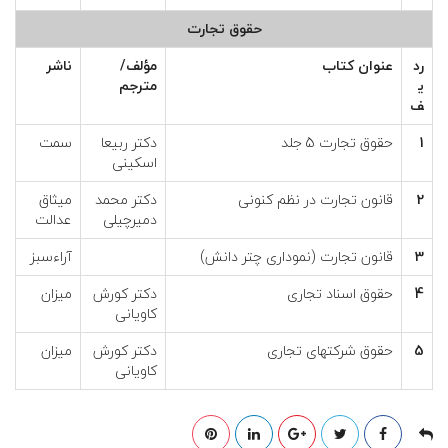
حقوق تجارت
رد
عنوان كتاب
مؤلف/
ناشر
ي
مترجم
ف
1
حقوق تجارت 5 جلد
دکتر ربیعا
سمت
اسکینی
2
قانون تجارت در نظم کنونی
دکتر محمد
میثاق
دمیرچیلی
عدالت
3
قانون تجارت (نموداری چتر دانش)
آراءسبز
4
حقوق اسناد تجاری
دکتر کورش
میزان
کاویانی
5
حقوق شرکتهای تجاری
دکتر کورش
میزان
کاویانی