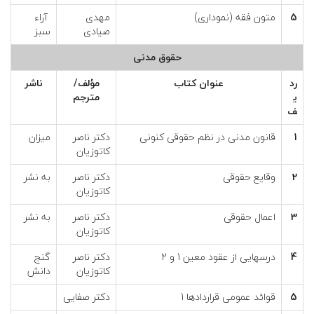
5
متون فقه (نموداری)
مهدی
آراء
صیادی
سبز
حقوق مدنی
رد
عنوان كتاب
مؤلف/
ناشر
ي
مترجم
ف
1
قانون مدنی در نظم حقوقی کنونی
دکتر ناصر
میزان
کاتوزیان
2
وقایع حقوقی
دکتر ناصر
به نشر
کاتوزیان
3
اعمال حقوقی
دکتر ناصر
به نشر
کاتوزیان
4
درسهایی از عقود معین 1 و 2
دکتر ناصر
گنج
کاتوزیان
دانش
5
قوائد عمومی قراردادها 1
دکتر صفایی