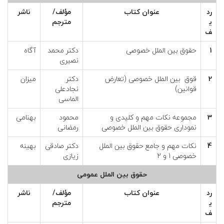
ی
رد
عنوان كتاب
مؤلف/
ناشر
ي
مترجم
ل
ف
ا
1
حقوق بین الملل خصوصی
دکتر محمد
آگاه
نصیری
م
2
قوق بین الملل خصوصی (تعارض
دکتر
میزان
قوانین)
نجادعلی
الماسی
3
مجموعه نکات مهم و کلیدی و
محمود
بهنامی
نموداری حقوق بین الملل خصوصی
رمضانی
4
نکات مهم و جامع حقوق بین الملل
دکتر صادقی
بهینه
خصوصی 1 و 2
زیازی
حقوق بین الملل عمومی
رد
عنوان كتاب
مؤلف/
ناشر
ي
مترجم
ف