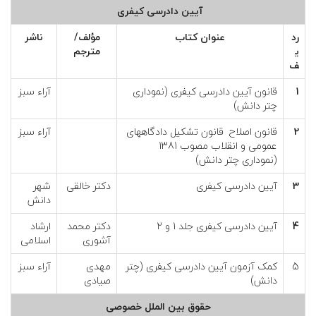
ی
آیین دادرسی کیفری
ل
رد
عنوان كتاب
مؤلف/
ناشر
ي
مترجم
ف
پ
1
قانون آیین دادرسی کیفری (نموداری
آراء سبز
ا
چتر دانش)
2
قانون اصلاح قانون تشکیل دادگاههای
آراء سبز
ی
عمومی و انقلاب مصوب 1381
(نموداری چتر دانش)
ه
3
آیین دادرسی کیفری
دکتر خالقی
شهر
دانش
ی
4
آیین دادرسی کیفری جلد 1 و 2
دکتر محمد
ارشاد
آشوری
اسلامی
ک
5
کمک آزمون آیین دادرسی کیفری (چتر
مهدی
آراء سبز
دانش)
صیادی
ا
حقوق بین الملل خصوصی