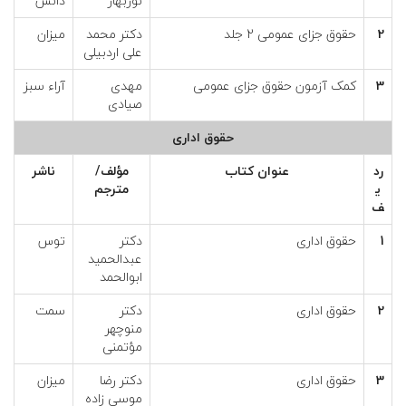
نوربهار
دانش
2
حقوق جزای عمومی 2 جلد
دکتر محمد
میزان
علی اردبیلی
3
کمک آزمون حقوق جزای عمومی
مهدی
آراء سبز
صیادی
حقوق اداری
رد
عنوان كتاب
مؤلف/
ناشر
ي
مترجم
ف
1
حقوق اداری
دکتر
توس
عبدالحمید
ابوالحمد
2
حقوق اداری
دکتر
سمت
منوچهر
مؤتمنی
3
حقوق اداری
دکتر رضا
میزان
موسی زاده