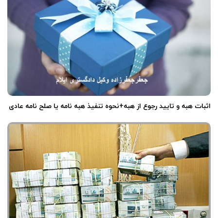
اثبات هبه و تایید رجوع از هبه+نحوه تنفیذ هبه نامه یا صلح نامه عادی