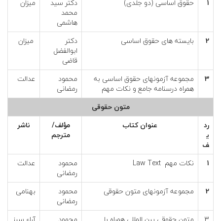
1
حقوق اساسی (دو جلدی)
دکتر سید
میزان
محمد
هاشمی
2
بایسته های حقوق اساسی
دکتر
میزان
ابوالفضل
قاضی
3
مجموعه آزمونهای حقوق اساسی به
محمود
عدالت
همراه درسنامه جامع و نکات مهم
رمضانی
متون حقوقی
رد
عنوان كتاب
مؤلف/
ناشر
ي
مترجم
ف
1
نکات مهم Law Text
محمود
عدالت
رمضانی
2
مجموعه آزمونهای متون حقوقی
محمود
بهنامی
رمضانی
3
متون حقوقی بین المللی همراه با
محمود
آراء سبز