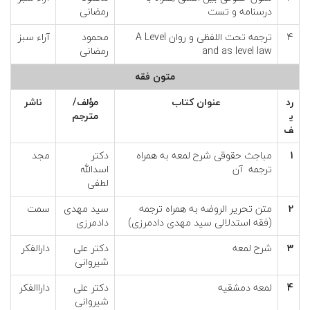
درسنامه و تست
رمضانی
4
ترجمه تحت اللفظی و روان A Level
محمود
آراء سبز
and as level law
رمضانی
متون فقه
رد
عنوان كتاب
مؤلف/
ناشر
ي
مترجم
ف
1
مباجث حقوقی شرح لمعه به همراه
دکتر
مجد
ترجمه آن
اسدالله
لطفی
2
متن تحریر الروضه به همراه ترجمه
سید مهدی
سمت
(فقه استدلالی سید مهدی دادمرزی)
دادمرزی
3
شرح لمعه
دکتر علی
دارالفکر
شیروانی
4
لمعه دمشقیه
دکتر علی
داراالفکر
شیروانی