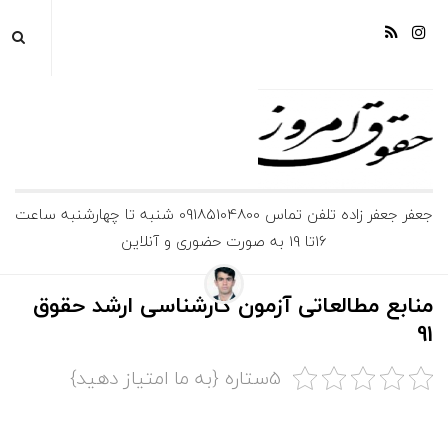
ج
جعفر جعفر زاده تلفن تماس 09185104800 شنبه تا چهارشنبه ساعت
16تا 19 به صورت حضوری و آنلاین
ع
ف
منابع مطالعاتی آزمون کارشناسی ارشد حقوق
91
ر
5ستاره {به ما امتیاز دهید}
ج