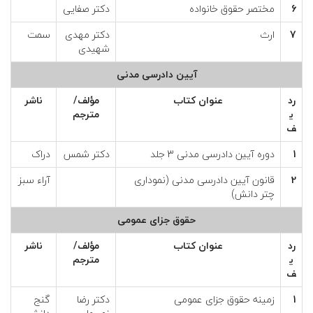
6
مختصر حقوق خانواده
دکتر صفایی
7
ارث
دکتر مهدی
سمت
شهیدی
آیین دادرسی مدنی
رد
عنوان كتاب
مؤلف/
ناشر
ي
مترجم
ف
1
دوره آیین دادرسی مدنی 3 جلد
دکتر شمس
دراک
2
قانون آیین دادرسی مدنی (نموداری
آراء سبز
چتر دانش)
حقوق جزای عمومی
رد
عنوان كتاب
مؤلف/
ناشر
ي
مترجم
ف
1
زمینه حقوق جزای عمومی
دکتر رضا
گنج