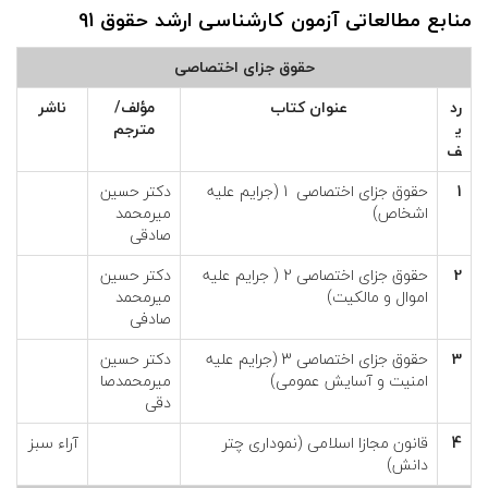
ع
منابع مطالعاتی آزمون کارشناسی ارشد حقوق 91
ف
حقوق جزای اختصاصی
ر
رد
عنوان كتاب
مؤلف/
ناشر
ي
مترجم
ف
ز
1
حقوق جزای اختصاصی 1 (جرایم علیه
دکتر حسین
اشخاص)
میرمحمد
ا
صادقی
د
2
حقوق جزای اختصاصی 2 ( جرایم علیه
دکتر حسین
اموال و مالکیت)
میرمحمد
صادفی
ه
3
حقوق جزای اختصاصی 3 (جرایم علیه
دکتر حسین
و
امنیت و آسایش عمومی)
میرمحمدصا
دقی
ک
4
قانون مجازا اسلامی (نموداری چتر
آراء سبز
دانش)