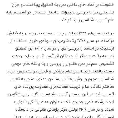
ی
خشونت بر اندام های داخلی بدن به تحقیق پرداخت. دو جراح
ایتالیایی نیز با بررسی تغییرات ساختار جسد در اثر آسیب، پایه
ل
علم آسیب شناسی را بنا نهادند.
ا
در اواخر سالهای ۱۷۰۰ میلادی چنین موضوعاتی بسیار به نگارش
م
درآمدند. در سال ۱۷۷۶ یک شیمیدان سوئدی طریق استفاده از
آرسنیک در اجساد را بررسی کرد و در سال ۱۸۰۶ این تحقیق
توسعه یافت و دیگر شیمیدانان اثر آرسنیک بر جداره روده و
تشخیص سم در بدن مقتول را بررسی و به یافته های مهمی
دست یافتند. ارتباط بین علم پزشکی و قانون در تشخیص جرم،
شناسایی مجرم و روش به قتل رساندن مقتول منجر به تغییر
ساختار دادگاه ها و تربیت قضات برای قضاوت پرونده های
قضایی شد. در قرن بیستم آسیب شناسان انگلیسی پیشگامان
ایجاد رشته علمی جدیدی تحت عنوان «علم پزشکی قانونی»
شدند و در سال ۱۹۰۹ اولین مرکز پزشکی قانونی در دانشگاه
لوسان انگلستان بنا نهاده شد. در حال حاضر مجله Forensic