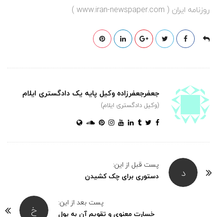
روزنامه ایران ( www.iran-newspaper.com )
جعفرجعفرزاده وکیل پایه یک دادگستری ایلام
(وکیل دادگستری ایلام)
پست قبل از این:
د
دستوری برای چک کشیدن
پست بعد از این:
خ
خسارت معنوی و تقویم آن به پول