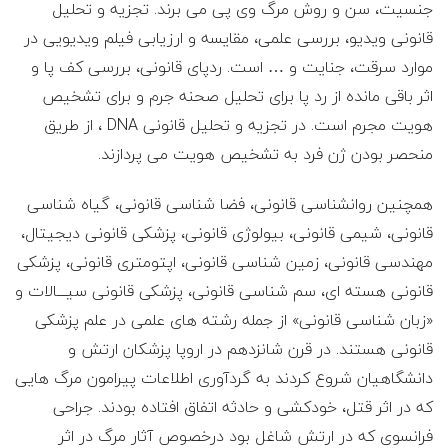
ی
جنسیت، سن و روش مرگ وی پی می برند. تجزیه و تحلیل
قانونی ویدیو، بررسی علمی، مقایسه و ارزیابی فیلم ویدیویی در
ل
موارد سرقت، جنایت و … است. ردپای قانونی، بررسی کف پا و
اثر باقی مانده از رد پا برای تحلیل صحنه جرم و برای تشخیص
پ
هویت مجرم است. در تجزیه و تحلیل قانونی DNA ، از طریق
ا
منحصر بودن ژن فرد به تشخیص هویت می پردازند.
ی
همچنین روانشناسی قانونی، فضا شناسی قانونی، گیاه شناسی
قانونی، شیمی قانونی، بیولوژی قانونی، پزشکی قانونی دیجیتال،
ه
مهندسی قانونی، زمین شناسی قانونی، اپتومتری قانونی، پزشکی
قانونی هسته ای، سم شناسی قانونی، پزشکی قانونی سیـــالات و
ی
«زبان شناسی قانونی» از جمله رشته های علمی در علم پزشکی
قانونی هستند. در قرن شانزدهم در اروپا پزشکان ارتش و
ک
دانشگاهیان شروع کردند به گردآوری اطلاعات پیرامون مرگ هایی
ا
که در اثر قتل، خودکشی و حادثه اتفاق افتاده بودند. جراحی
فرانسوی که در ارتش شاغل بود درخصوص آثار مرگ در اثر