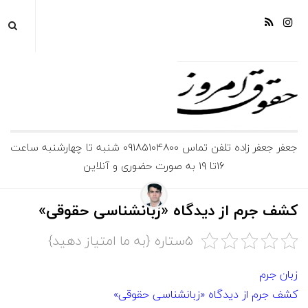
ج
جعفر جعفر زاده تلفن تماس 09185104800 شنبه تا چهارشنبه ساعت
16تا 19 به صورت حضوری و آنلاین
ع
ف
کشف جرم از دیدگاه «زبانشناسی حقوقی»
ر
5ستاره {به ما امتیاز دهید}
ج
زبان جرم
کشف جرم از دیدگاه «زبانشناسی حقوقی»