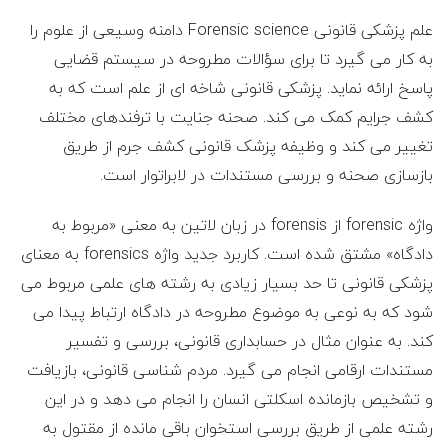
ع
علم پزشکی قانونی Forensic science دامنه وسیعی از علوم را
ف
به کار می گیرد تا برای سؤالات مطروحه در سیستم قضایی
پاسخ ارائه نماید. پزشکی قانونی شاخه ای از علم است که به
ر
کشف جرایم کمک می کند. صحنه جنایت با ترفندهای مختلف
تغییر می کند و وظیفه پزشک قانونی کشف جرم از طریق
ز
بازسازی صحنه و بررسی مستندات در لابراتوار است.
ا
واژه forensic از forensis در زبان لاتین به معنی «مربوط به
د
دادگاه» مشتق شده است. کاربرد جدید واژه forensics به معنای
پزشکی قانونی تا حد بسیار زیادی به رشته های علمی مربوط می
ه
شود که به نوعی به موضوع مطروحه در دادگاه ارتباط پیدا می
کند. به عنوان مثال در حسابداری قانونی، بررسی و تفسیر
و
مستندات ارقامی انجام می گیرد. مردم شناسی قانونی، بازیافت
ک
و تشخیص بازمانده اسکلتی انسان را انجام می دهد و در این
رشته علمی از طریق بررسی استخوان باقی مانده از مقتول به