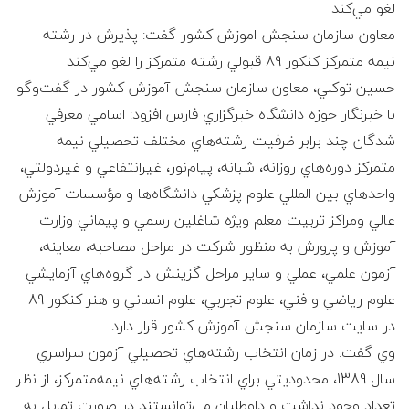
ع
لغو مي‌كند
معاون سازمان سنجش اموزش كشور گفت: پذيرش در رشته
ف
نيمه متمركز كنكور 89 قبولي رشته متمركز را لغو مي‌كند
حسين توكلي، معاون سازمان سنجش آموزش كشور در گفت‌وگو
ر
با خبرنگار حوزه دانشگاه خبرگزاري فارس افزود: اسامي‌ معرفي
ز
‌شدگان‌ چند برابر ظرفيت رشته‌‌هاي‌ مختلف‌ تحصيلي نيمه
‌متمركز دوره‌هاي‌ روزانه، شبانه، پيام‌‌نور، غيرانتفاعي‌ و غيردولتي‌،
ا
واحدهاي بين المللي علوم پزشكي دانشگاه‌ها و مؤسسات‌ آموزش‌
عالي ومراكز تربيت معلم ويژه شاغلين رسمي و پيماني وزارت
د
آموزش و پرورش به‌ منظور شركت‌ در مراحل ‌مصاحبه، معاينه‌،
ه
آزمون‌ علمي‌، عملي و ساير مراحل گزينش‌ در گروه‌هاي آزمايشي‌
علوم ‌رياضي ‌‌و فني، علوم ‌تجربي، علوم ‌انساني و هنر كنكور 89
و
در سايت سازمان سنجش آموزش كشور قرار دارد.
وي گفت: در زمان انتخاب رشته‌هاي تحصيلي آزمون سراسري
ک
سال 1389، محدوديتي براي انتخاب رشته‌هاي نيمه‌متمركز، از نظر
تعداد وجود نداشت و داوطلبان مي‌توانستند در صورت تمايل به