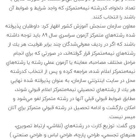
ی
تعداد دلخواه، كدرشته نيمه‌متمركز، كه واجد شرايط و ضوابط آن
ل
باشند را انتخاب كنند.
معاون سازمان سنجش آموزش كشور اظهار كرد: داوطلبان پذيرفته
پ
شده رشته‌هاي متمركز آزمون سراسري سال 89 بايد توجه داشته‌
باشند كه اگر در رديف ‌معرفي‌شدگان ‌چند برابر ظرفيت هر يك ‌از
ا
رشته‌‌هاي‌ نيمه‌‌متمركز قرار گرفته‌اند، در صورتي كه براي‌ انجام‌
مراحل‌ مختلف‌ مصاحبه، معاينه يا آزمون عملي رشته‌ يا رشته‌‌هاي‌
ی
نيمه‌متمركز اعلام شده‌، مراجعه ‌كرده و پس از انتخاب كدرشته
ه
محل در سايت اينترنتي سازمان، به عنوان پذيرفته شده ‌نهايي‌
هر يك از رشته‌هاي تحصيلي‌ نيمه‌‌متمركز اعلام‌ قبولي شوند،
ی
مطابق ضوابط قبولي‌ قبلي آنها‌ در رشته‌ متمركز لغو مي‌شود و
امكان بازگشت و ادامه تحصيل در رشته قبولي متمركز براي آنان
ک
ميسر نيست.
ا
وي گفت: توزيع كارت در رشته‌هاي (نقاشي، ارتباط تصويري،
هنرهاي تجسمي، طراحي پارچه، طراحي لباس و طراحي صنعتي )