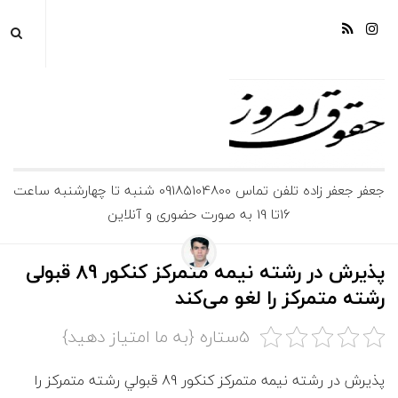
ج
جعفر جعفر زاده تلفن تماس 09185104800 شنبه تا چهارشنبه ساعت
16تا 19 به صورت حضوری و آنلاین
ع
ف
پذیرش در رشته نیمه متمرکز کنکور 89 قبولی
رشته متمرکز را لغو می‌کند
ر
5ستاره {به ما امتیاز دهید}
ج
پذيرش در رشته نيمه متمركز كنكور 89 قبولي رشته متمركز را