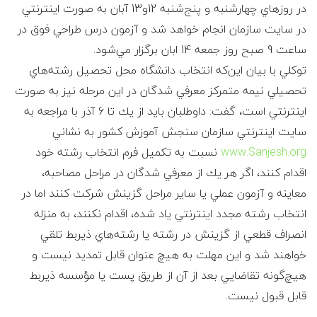
ی
در روزهاي چهارشنبه و پنج‌شنبه 12و13 آبان به صورت اينترنتي
در سايت سازمان انجام خواهد شد و آزمون درس طراحي فوق در
ل
ساعت 9 صبح روز جمعه 14 ابان برگزار مي‌شود.
توكلي با بيان اين‌كه انتخاب دانشگاه محل تحصيل رشته‌هاي
ا
تحصيلي نيمه ‌متمركز معرفي شدگان در اين مرحله نيز به ‌صورت
م
اينترنتي است، گفت: داوطلبان بايد از يك تا 6 آذر با مراجعه به
سايت ‌اينترنتي سازمان سنجش آموزش كشور به نشاني
www.Sanjesh.org
نسبت به تكميل فرم انتخاب رشته خود
اقدام كنند، اگر هر يك از معرفي شدگان در مراحل مصاحبه،
معاينه و آزمون عملي يا ساير مراحل گزينش شركت كنند اما در
انتخاب رشته مجدد اينترنتي ياد شده، اقدام نكنند، به‌ منزله‌
انصراف‌ قطعي‌ از گزينش‌ در رشته‌ يا رشته‌هاي‌ ذيربط تلقي‌
خواهند شد و اين مهلت به هيچ عنوان قابل تمديد نيست و
هيچ‌گونه تقاضايي بعد از آن از طريق پست يا مؤسسه ذيربط
قابل قبول نيست.