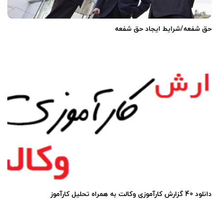
حق شفعه/شرایط ایجاد حق شفعه
دانلود 40 گزارش کارآموزی وکالت به همراه تحلیل کارآموز