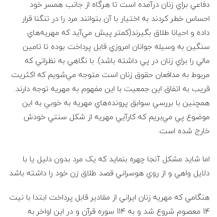
ی
دفاعي براي زنان درآمده است تا هرگاه از جانب همسر خود
احساس خطر کردند به اختيار با آن بتوانند مرد را در تنگنا قرار
ل
داده و احيانا طلاق بگيرند(کمتر پيش مي‌آيد که مهريه‌هاي
سنگين به وسيله جوانان امروزي قابل پرداخت بوده تا تامين
پ
مالي را براي زنان در پي داشته باشد). با نگاهي به نظراتي که
ا
مربوط به مدافعان حقوق زنان است متوجه مي‌شويم که اکثريت
قريب به اتفاق اين جمعيت با اين مفهوم به مهريه توجه دارند.
ی
همچنين با بررسي سوابق پرونده‌هاي مهريه به خوبي به اين
موضوع پي مي‌بريم که کارآيي مهريه از شکل سنتي خودش
ه
خارج شده است.
ی
اما شايد مشکل آنجا چهره بنمايد که يک مرد بدون دليل يا با
ک
دلايل واهي و از روي هوسراني قصد طلاق زن خود را داشته باشد
ا
هنگامي که مهريه زنان ايراني از مقادير قابل پرداخت ابتدا با نيت
14 معصوم شروع شد و به 114 سوره قرآن و در اين اواخر به