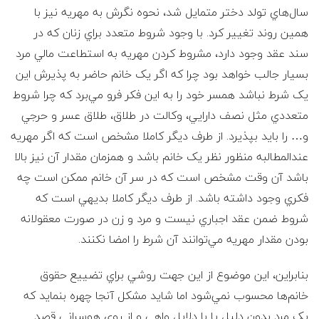
ی
سال‌هاي تولد دختر متمايل شد، نحوه نگرش به مهريه نيز با
همين روند تغيير کرد. با وجود شروط متعدد براي زنان که در
ل
سند عقد وجود دارد، مشروط کردن مهريه به استطاعت مالي مرد
ا
بسيار جالب خواهد بود چرا که اگر يک خانم حاضر به پذيرش اين
يک شرط نباشد همسر خود را به اين فکر فرو مي‌برد که چرا شروط
م
متعددي مثل نصف دارايي، وکالت در طلاق، طلاق عسر و حرجي
و… را بايد بپذيرد. از طرف ديگر کاملا مشخص است که اگر مهريه
عندالمطالبه منظور نظر يک خانم باشد و همزمان مقدار آن نيز بالا
باشد آن وقت مشخص است که در سر آن خانم ممکن است چه
فکري وجود داشته باشد. از طرف ديگر کاملا بديهي است که
شروط ضمن عقد اجباري نيست و مرد و زن در صورت معقولانه
بودن مقدار مهريه مي‌توانند آن شرط را امضا نکنند.
بنابراين، اين موضوع از اين جهت روشي براي تضييع حقوق
خانم‌ها محسوب نمي‌شود اما شايد مشکل آنجا چهره بنمايد که
يک مرد بدون دليل يا با دلايل واهي و از روي هوسراني قصد