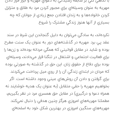
ع
با نگاهي کلي بر سابقه رسيدگي به دعواي مهريه و ابزار قرار دادن
مهريه به عنوان وسيله‌اي براي مجبور کردن مرد به طلاق و متزلزل
ف
کردن خانواده‌ها و به زندان افتادن جمع زيادي از جوانان که چه
بسياري از آنها هنوز زندگي مشترک را شروع
ر
نکرده‌اند، به سادگي مي‌توان به دليل گنجاندن اين شرط در سند
ز
عقد پي برد. مهريه در گذشته‌هاي دور به عنوان يک سنت مطرح
بوده و شايد در مقابل قوانيني که همگي مردانه بوده‌اند و زن‌ها را
ا
براي فعاليت اجتماعي و اشتغال در تنگنا قرار مي‌دادند، وسيله‌اي
د
بوده براي دفاع از حقوق زنان. اين حق در گذشته به صورتي بوده
که مردان در ابتداي زندگي آن را از روي ميل پرداخت مي‌کردند.
ه
براي گرفتن و دادن آن روش‌هاي عيني وجود داشته است. اگر
بخواهيم مهريه را حقي متقابل (به عنوان يک هديه خوشايند نه
و
همراه دعوا و درگيري) در مقابل حق همسري مرد در نظر بگيريم،
ک
مطمئنا مهريه‌هاي امروزي هرگز چنين هدفي را دنبال نمي‌کند.
مهريه‌هاي سنگين امروزي در بهترين شکل خود به اسلحه‌اي