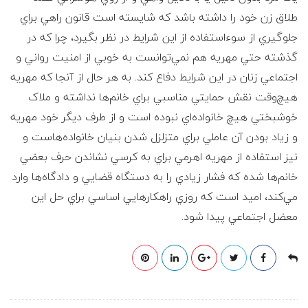
طلاق زن خود را داشته باشد که شايسته است قانون راهي براي
جلوگيري از سوء‌استفاده از اين شرايط در نظر بگيرد، چرا که در
گذشته حتي مهريه هم نمي‌توانست به خوبي از امنيت رواني و
اجتماعي زنان در اين شرايط دفاع کند. به هر حال از آنجا که مهريه
هيچ‌وقت نقش حمايتي مناسبي براي خانم‌ها نداشته و ملاک
خوشبختي هيچ خانواده‌اي نبوده است و از طرف ديگر خود مهريه
و زياد بودن آن عاملي براي متزلزل شدن بنيان خانواده‌هاست و
نيز استفاده از مهريه‌ اهرمي براي به کرسي نشاندن حرف بعضي
خانم‌ها شده که فشار زيادي را به دستگاه قضايي و دادگاه‌ها وارد
مي‌کند، اميد است که روزي راهکارهايي اساسي براي حل اين
معضل اجتماعي پيدا شود.