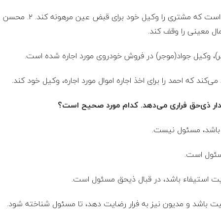
۱. ضمن عقد بیع، بایع ملتزم
مال معینی را وقف کند.