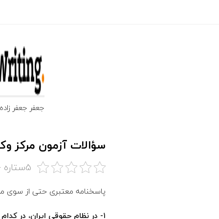
ج
ع
ف
جعفر جعفر زاده تلفن تماس 09185104800 شنبه تا چه
ر
سؤالات آزمون مرکز وکلای
ج
5ستاره {به ما امتیاز دهید}
ع
پاسخنامه معتبری حتی از سوی موس
ف
۱- در نظام حقوقی ایران، در کدام صورت برادر مکلف به پرداخت نفقه به برادر خود است؟