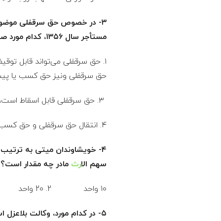
پ
ا
مستأجر سال ۱۳۵۶، کدام مورد صحیح است؟
ی
حق سرقفلی ونیز حق کسب یا پیشه
ه
٣. حق سرقفلی قابل اسقاط است، اما شرط عدم تعلق حق کسب یا پیشه یا تجارت توسط موجر، صحیح نیست.
ی
۴. انتقال حق سرقفلی و حق کسب یا پیشه یا تجارت، متوقف به اذن مالک و دادگاه است.
ک
۴- خویشاوندان میتی به ترتیب پ
ا
سهم ال
ارث
مادر چه مقدار است؟
ی
۱۰ واحد 2. 20 واحد 3. 5/7 واحد 4. 12 واحد
ل
۵- در کدام مورد، وکالت بلاعزل است؟