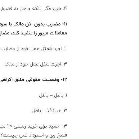
۴. خیر، مگر اینکه جاهل به فضولی بودن معامله باشد.
۱۱- مضارب بدون اذن مالک با سر
معاملات مزبور را تنفیذ کند، 
1. اجرت‌المثل عمل خود از مضارب اول 2. حصه تعیین شده در مضاربه دوم
۳. اجرت‌المثل عمل خود از مالک ۴. حصه تعیین شده در مضاربه اول
۱۲- وضعیت حقوقی طلاق اکراهی و نکاح معلق، به ترتیب، کدام است؟
۱. باطل – باطل ۲. غیرنافذ – غیرنافذ
۳. غیرنافذ – باطل 4. باطل – غیرنافذ
۱۳- ح
فسخ وی و استرداد ثمن چیست؟