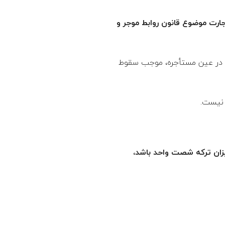
ر سال ۱۳۷۶ و حق کسب یا پیشه یا تجارت موضوع قانون روابط موجر و
د قابل توقیف باشد، اما حق کسب یا پیشه یا تجارت قابل توقیف نیست. ۲. تعدی در عین مستأجره، موجب سقوط
یزان ‌ترکه شصت واحد باشد،