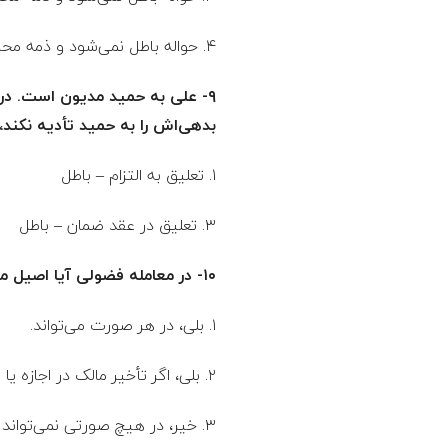
۴. حواله باطل نمی‌شود و ذمه محال علیه در برابر محیل بریء می‌شود.
۹- على به حمید مدیون است. د
بدهی‌اش را به حمید تأدیه نکند
١. تعلیق به التزام – باطل 2. تعلیق ضمان بر عدم تأدیه – صحیح
٣. تعلیق در عقد ضمان – باطل ۴. تعلیق به التزام – صحیح
۱۰- در معامله فضولی آیا اصیل می‌تواند معامله را به هم بزند؟
۱. بلی، در هر صورت می‌تواند.
۲. بلی، اگر تأخیر مالک در اجازه یا رد موجب تضرر وی شود.
۳. خیر، در هیچ صورتی نمی‌تواند به هم بزند.