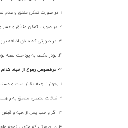
ر
۱. در صورت تمکن منفق و عدم تمکن برادرش و مطالبه وی
ز
۲. در صورت تمکن منافق و عسر و حرج برادرش
ا
٣. در صورتی که منفق اضافه بر پرداخت نفقه خانواده تمکن داشته باشد.
د
۴. برادر مکلف به پرداخت نفقه برادر خویش نیست.
ه
۲- درخصوص رجوع از هبه، کدام مورد صحیح است؟
و
۱. رجوع از هبه ایقاع است و مستلزم اعلام اراده واهب به متهب است.
ک
۲. نمائات متصل، متعلق به واهب (رجوع‌کننده است، اگرچه نتیجه کار متهب باشد.
ی
٣. اگر واهب پس از هبه و قبض آن محجور شود، تا زمانی که عین موهوبه موجود است، قیم او می‌تواند رجوع کند.
ل
۴. در صورتی که متهب زوجه واهب باشد، رجوع امکان‌‌پذیر نیست.