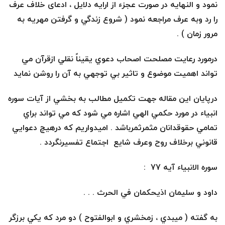
نمود و النهایه در صورت عجزء از ارایه دلایل ، ادعای خلاف عرف
را رد وبه عرف مراجعه نمود
( شروع زندگي و گرفتن مهريه به
مرور زمان ) .
درمورد رعايت مصلحت اصحاب دعوي يقيناً نقلي ازقرآن مي
تواند اهميت موضوع و تاثير بي توجهي به آن را روشن نمايد
درپايان اين مقاله جهت تكميل مطالب به بخشي از آيات سوره
انبياء در مورد حكمي الهي اشاره مي شود كه مي تواند براي
تمامي حقوقدانان مثمرثمرباشد . اميدواريم كه درهيچ دعوايي
قانوني برخلاف روح وعرف شايع اجتماع تفسيرنگردد .
سوره الانبياء آيه 77 :
داود و سليمان اذيحكمان في الحرث . . .
به گفته ( ميبدي ، زمخشري و ابوالفتوح ) دو مرد كه يكي برزگر