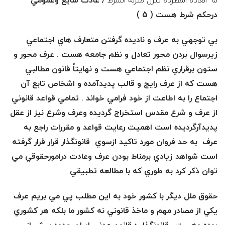
5- العادة المطردة تنزل منزله الشرط
/
عادت شايع وعمومي
درحكم شرط هست ( 5 )
بي توجهي به عرف و ناديده گرفتن متعارف هاي اجتماعي
زيرسوال بردن محور تعادل و نظم جامعه هست . عرف محور و
ستون برقراري نظم اجتماعي هست و نهايتاً قانون مطالبي
هست كه از عرف رايج و قالب پديدآمده و اشخاص تابع آن
اجتماع را به اطاعت از خود فرامي خواند . تمامي قواعد قانوني
از عرف و شرع مقدس استخراج گرديده وعرف وشرع نيز از عقل
پديدآرگرديده است اهميت رعايت قواعد و مقررات راجع به
عرف به حد فروان مورد تاكيد ازسوي قانونگذار قرار قرار گرفته
است شواهد زيادي برمناط بودن عرف وعادت درامورحقوقي مي
توان ذكر كرد به طوري كه با مطالعه تطبيقي
حقوق ملل ديگر با كشور خود به اين مطلب پي مي بريم عرف
يكي از مصادر مهم و ماخذ قانوني نه كشور ما بلكه هر كشوري