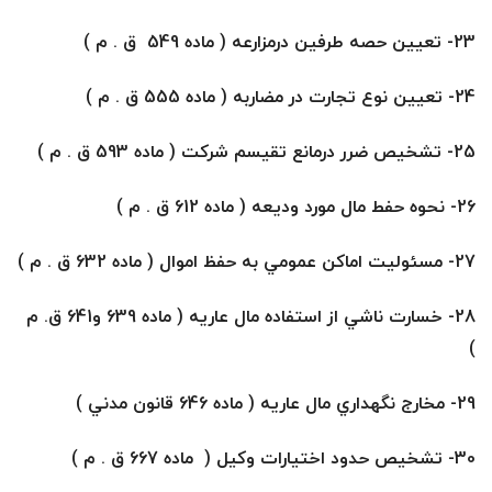
23- تعيين حصه طرفين درمزارعه ( ماده 549 ق . م )
24- تعيين نوع تجارت در مضاربه ( ماده 555 ق . م )
25- تشخيص ضرر درمانع تقيسم شركت ( ماده 593 ق . م )
26- نحوه حفط مال مورد وديعه ( ماده 612 ق . م )
27- مسئوليت اماكن عمومي به حفظ اموال ( ماده 632 ق . م )
28- خسارت ناشي از استفاده مال عاريه ( ماده 639 و641 ق. م
)
29- مخارج نگهداري مال عاريه ( ماده 646 قانون مدني )
30- تشخيص حدود اختيارات وكيل ( ماده 667 ق . م )