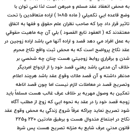
ی
به محض انعقاد عقد مسلم و مبرهن است لذا نمي توان با
وضع قاعده ايي تكميلي ( ماده 1085 ) اراده متعاقدين را تحت
ل
تاثير قرار داد چرا كه صاحب نظران علم حقوق و فقها به اتفاق
ا
معتقدند كه ( العقود تابع القصود ) بلي آن چه ماهيت حقوقي
به عمل افراد مي دهد قصد و اراده آنها مي باشد اراده زوجين در
م
عقد نكاح پرواضح است كه به محض ثبت واقع نكاح محرم
شدن و برقراري روابط زوجيتي هست چنان چه شخصي بر
خلاف آن مدعي باشد يعني قصد خود را از ازدواج امرديگر
مدنظر داشته و آن قصد ملاك وقوع عقد باشد هرچند اعلام
وتصريح قصد در معاملات لازم نيست اما چون قصد اناطه
تمكين به وصول مهريه بر خلاف عرف غالب هست مسلماً بايد
زوجه قصد خود را در عقد به نحوه ايي كه زوج از مطلب آگاه
شود تصريح نمايد چراكه عرفاً شروع زندگي به محض وقوع عقد
نكاح در اجتماع متدوال هست و برطبق مادتين 220 و225
قانون مدني عرف شايع به منزله تصريح هست پس شرط