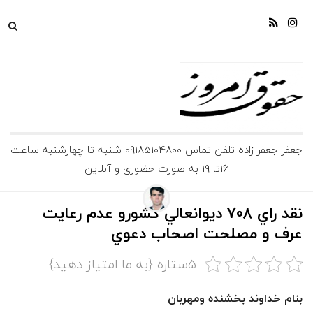
ج
جعفر جعفر زاده تلفن تماس 09185104800 شنبه تا چهارشنبه ساعت
16تا 19 به صورت حضوری و آنلاین
ع
ف
نقد راي 708 ديوانعالي كشورو عدم رعايت
عرف و مصلحت اصحاب دعوي
ر
5ستاره {به ما امتیاز دهید}
ج
بنام خداوند بخشنده ومهربان