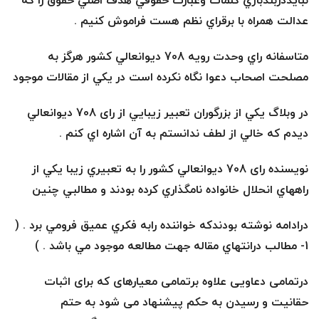
نبايددربندبازي كلمات وعبارت حقوقي هدف اصلي حقوق را كه
عدالت همراه با برقراي نظم هست فراموش كنيم .
متاسفانه راي وحدت رويه 708 ديوانعالي كشور هرگز به
مصلحت اصحاب دعوا نگاه نكرده است در يكي از مقالات موجود
در وبلاگ يكي از بزرگوران
تعبير زيبايي از رای 708 ديوانعالي
ديدم كه خالي از لطف ندانستم به آن اشاره اي كنم .
نويسنده رای 708 ديوانعالي كشور را به تعبيري زيبا يكي از
راههاي انحلال خانواده نامگذاري كرده بودند و مطالبي چنين
درادامه
نوشته بودندكه خواننده رابه فكري عميق فرومي برد .
(
1- مطالب درانتهاي مقاله جهت مطالعه موجود مي باشد . )
درتمامی دعاویی علاوه برتمامی معیارهای که برای اثبات
حقانیت و رسیدن به حکم پیشنهاد می شود به حتم