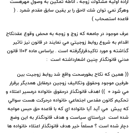
اراده اوليه مشكوك زوجه ، اناطه تمكين به وصول مهرهست
وهرگز نمي توان شك لاحق را بر يقين سابق مقدم شمرد . (
قاعده استصحاب )
عرف موجود در جامعه كه زوج و زوجه به محض وقوع عقدنكاح
اقدام به شروع روابط زوجيتي مي نمايند در قانون نيز تاثير
گذاشته و مورد تاكيدقرارگرفته است . براساس ماده 1102 قانون
مدني قانونگذار چنين اشعارداشته است :
(( همين كه نكاح بطورصحت واقع شد روابط زوجيت بين
طرفين موجود وحقوق وتكاليف زوجين درمقابل همديگر برقرار
مي شود 0 )) اهدف قانونگذار درحقوق خانواده درمسير اعتلاء و
تحكيم كانون مقدس اجتماعي خانواده درحركت هست سوالي
كه پيش مي آيد آيا خانواده اي كه با قاعده حق حبس مواجه
شده است درراستاي سياست و هدف قانونگذار به اين وضع
دچار شده است ؟ مسلماً خير هدف قانونگذار اعتلاء خانواده ها