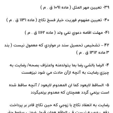
39- تعيين مهر المثل ( ماده 1091 ق . م )
40- تعيين مفهوم فوريت خيار فسخ نكاح ( ماده 1131 ق . م )
41- مهلت اقامه دعوي نفي ولد ( ماده 1162 ق . م )
42
–
تشخيص تحصيل سند در مواردي كه معمول نيست ( بند
3 ماده 1312 ق . م )
4- الرضا بالشي رضا بما يتولدمنه واعتراف بصحه/
رضايت به
چيزي رضايت به آنچه ازآن حادث مي شود نيزهست
5- الساقط لايعود كما ان المعدوم لايعود /
آنچه ساقط شده
است برنمي گردد همچنان كه معدوم برنميگردد
رضايت به انعقاد نكاح با زوجي كه حين نكاح قادر بر پرداخت
دفعي مهريه نيست في الواقع همان قبول ضمني سقوط حق