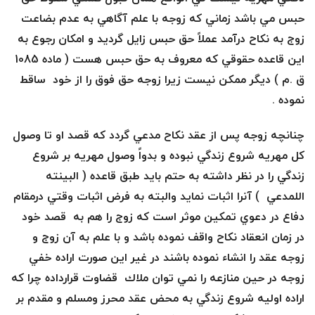
حبس مي باشد زماني كه زوجه با علم آگاهي به عدم بضاعت
زوج به نكاح درآمد عملاً حق حبس زايل گرديد و امكان رجوع به
اين قاعده حقوقي كه معروف به حق حبس هست ( ماده 1085
ق .م ) ديگر ممكن نيست زيرا زوجه حق فوق را از خود ساقط
نموده .
چنانچه زوجه پس از عقد نكاح مدعي گردد كه قصد او تا وصول
كل مهريه شروع زندگي نبوده و بدواً وصول مهريه بر شروع
زندگي را در نظر داشته به حتم بايد طبق قاعده ( البينته
اللمدعي ) آنرا اثبات نمايد والبته به فرض اثبات وقتي درمقام
دفاع در دعوي تمكين موثر است كه زوج را هم به قصد خود
در زمان انعقاد نكاح واقف نموده باشد و با علم به آن زوج و
زوجه عقد را انشاء نموده باشند در غير اين صورت اراده خفي
زوجه در حين منازعه را نمي توان ملاك قضاوت قرارداده چرا كه
اراده اوليه شروع زندگي به محض عقد محرز ومسلم و مقدم بر