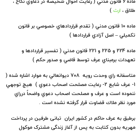
ماده 6 قانون مدني ( رعايت احوال شخيصه در دعاوي نكاح ،
طلاق ،
ارث
)
ماده 10 قانون مدني ( تقدم قراردادهاي خصوصي بر قانون
تكميلي
–
اصل آزادي قراردادها )
ماده 224 و 225 و 221 قانون مدني ( تفسير قراردادها و
تعهدات برمبناي عرف توسط قاضي و صدور حكم )
متاسفانه راي وحدت رويه 708 ديوانعالي به موارد اشاره شده (
1- عرف شايع 2- رعايت مصلحت اصحاب دعوي ) هيچ توجهي
ننموده است و عرف و مصلحت اصحاب دعوي واضحاً درراي
مورد نظر ملاك قضاوت قرار گرفته نشده است .
برطبق به عرف حاکم در کشور ايران تبانی طرفین در پرداخت
مهریه بدون کتابت به پس از آغاز زندگی مشترک موکول