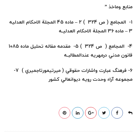
منابع وماخذ
”
1- المجامع ( ص 324 ) 2 – ماده 45 المجلة الاحكام العدليه
3 – ماده 36 المجلة الاحكام العدليـه
4- المجامع ( ص 324 ) 5- مقدمه مقاله تحليل ماده 1085
قانون مدني درمهريه عندالمطالبـه
6- فرهنگ عبارت واشارات حقوقي
(
ميرتيمورتاجميري ) 7-
مجموعه آراء وحدت رويه ديوانعالي كشور