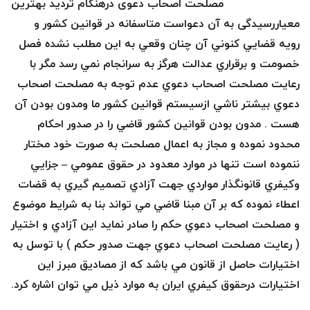
مصلحت اصحاب دعوی درهنگام تردید بهترین
معیاررسیدگی به آن دعواست متاسفانه در قوانين كشور و
رويه قضايي كنوني آن چنان وقعي به اين مطلب نشده فصل
خصومت و برقراري عدالت هرگز به سرانجام نمي رسد مگر با
رعايت مصلحت اصحاب دعوي عدم توجه به مصلحت اصحاب
دعوي بيشتر ناشي ازسيستم قوانين كشور ما ومدون بودن آن
هست . مدون بودن قوانين كشور قاضي را در صدور احكام
محدود نموده و مجاز به اعمال مصلحت به صورت خود مختار
ننموده است تنها در موارد معدود در حقوق عمومي
–
جزايي
وكيفري قانونگذار مواردي جهت آزادي تصميم گيري به قضات
اعطاء نموده كه بر آن مبنا قاضي مي تواند بنا به شرايط موضوع
و مصلحت اصحاب دعوي حكم را صادر نمايد اين آزادي و اختيار
( رعايت مصلحت اصحاب دعوي جهت صدور حكم ) با توسل به
اختيارات حاصل از قانون مي باشد كه از مصاديق مبرز اين
اختيارات درحقوق كيفري ايران به موارد ذيل مي توان اشاره كرد.