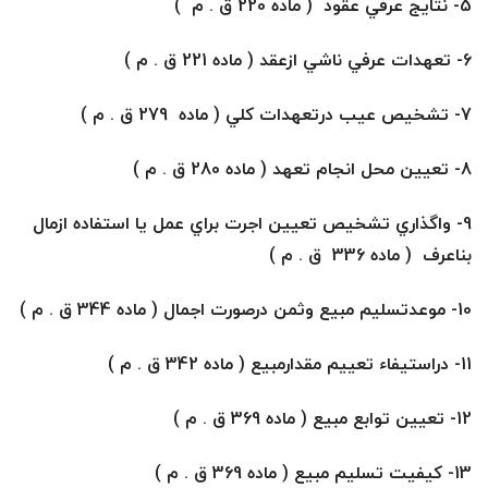
5-
نتايج عرفي عقود ( ماده 220 ق . م )
6-
تعهدات عرفي ناشي ازعقد ( ماده 221 ق . م )
7-
تشخيص عيب درتعهدات كلي ( ماده 279 ق . م )
8-
تعيين محل انجام تعهد ( ماده 280 ق . م )
9-
واگذاري تشخيص تعيين اجرت براي عمل يا استفاده ازمال
بناعرف ( ماده 336 ق . م )
10-
موعدتسليم مبيع وثمن درصورت اجمال ( ماده 344 ق . م )
11-
دراستيفاء تعييم مقدارمبيع ( ماده 342 ق . م )
12-
تعيين توابع مبيع ( ماده 369 ق . م )
13- كيفيت تسليم مبيع ( ماده 369 ق . م )