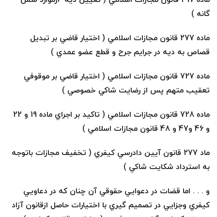
گانه )
ماده 277 قانون مجازات اسلامي ( اختيار قاضي بر تبديل
قصاص به ديه در جرايم جرح و قطع عضو عمدي )
ماده 727 قانون مجازات اسلامي ( اختيار قاضي بر موقوفي
تعقيب متهم پس از رضايت شاكي خصوصي )
ماده 728 قانون مجازات اسلامي ( تاكيد بر اجراي ماده 19 و 22
و 46 و47 و 48 قانون مجازات اسلامي )
ماد 277 قانون آيين دادرسي كيفري ( تخفيف مجازات باتوجه
به استرداد شكايت شاكي )
و . . . اما قضات در دعوايي حقوقي آن چنان كه در دعاويي
كيفري وجزايي در تصميم گيري با اختيارات حاصل ازقانون آزاد