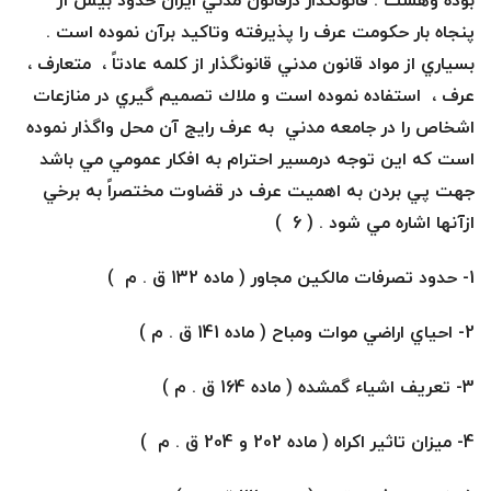
بوده وهست . قانونگذار درقانون مدني ايران حدود بيش از
پنجاه بار حكومت عرف را پذيرفته وتاكيد برآن نموده است .
بسياري از مواد قانون مدني قانونگذار از كلمه عادتاً ، متعارف ،
عرف ، استفاده نموده است و ملاك تصميم گيري در منازعات
اشخاص را در جامعه مدني به عرف رايج آن محل واگذار نموده
است كه اين توجه درمسير احترام به افكار عمومي مي باشد
جهت پي بردن به اهميت عرف در قضاوت مختصراً به برخي
ازآنها اشاره مي شود . ( 6 )
1-
حدود تصرفات مالكين مجاور ( ماده 132 ق . م )
2-
احياي اراضي موات ومباح ( ماده 141 ق . م )
3-
تعريف اشياء گمشده ( ماده 164 ق . م )
4-
ميزان تاثير اكراه ( ماده 202 و 204 ق . م )