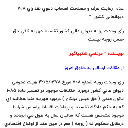
ع
عدم رعايت عرف و مصلحت اصحاب دعوي نقد راي 708
ف
ديوانعالي كشور “
ر
رأی وحدت رویه دیوان عالی کشور تقسیط مهریه نافی حق
حبس زوجه نیست
ز
نويسنده ” مرتضي شكبياگهر
ا
از مقالات ارسالی به حقوق امروز
د
راي وحدت رويه شماره 708 مورخ 22/5/1378 هيت عمومي
ه
ديوان عالي كشور درمورد اختلافات موجود در تفسير ماده 1085
قانون مدني ( حق حبس درنكاح ) درمورد مهريه عندالمطالبه اي
و
كه به حكم دادگاه تقسيط و پرداخت اقساط براساس شرايط
ک
موجود مشخص هست كه ساليان سال به طول مي انجامد و
درمقابل محكوم له ( زوجه ) هم در حين عقد از اوضاع اقتصادي