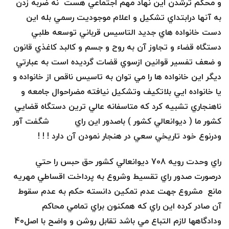
و محكم ترشدن اين نهاد مهم اجتماعي هست نه ضربه زدن
به آنها درابتداي تشكيل و اعلام موجوديت رسمي بله اين
دست خانواده هاي جديد التاسيس قرباني توسعه طلبي
دستگاه قضاء و تجاوز آن به روح و جسم و كالبد كاغذي قانون
و ضعف تفسير قوانين ازسوي قضات گرديده است به عبارتي
ديگر اين خانواده ها را مي توان به تاسيس ناقص از خانواده و
يا خانواده ايي بلاتكيف وتشكيل نيافته مضراحوال جامعه و
ناهنجاري تشبيه كرد كه متاسفانه عالي ترين دستگاه قضايي
كشور ما ( ديوانعالي كشور ) باصدور اين راي شگفت آور
ودرنوع خود تاريخي سعي در هنجار نمودن آن دارد ! ! !
راي وحدت رويه 708 ديوانعالي كشور حق حبس را حتي
درصورت صدور راي تقسيط وشروع به پرداخت اقساطي مهريه
مانع مشروع جهت عدم تمكين دانسته حكم به عدم سقوط
آن صادر كرده اين راي كه همكنون براي تمامي محاكم
ودادگاهها لازم التباع مي باشد تقابل روشن و واضح با اصل40