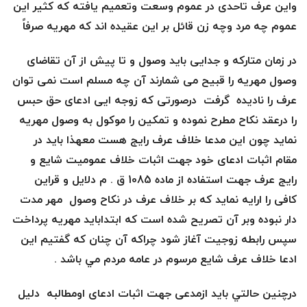
واین عرف تاحدی در عموم وسعت وتعمیم یافته که کثیر این
عموم چه مرد وچه زن قائل بر این عقیده اند که مهریه صرفاً
در زمان متارکه و جدایی باید وصول و تا پیش از آن تقاضای
وصول مهریه را قبیح می شمارند آن چه مسلم است نمی توان
عرف را نادیده گرفت درصورتی که زوجه ایی ادعای حق حبس
را درعقد نکاح مطرح نموده و تمکین را موکول به وصول مهریه
نماید چون این مدعا خلاف عرف رایج هست معهذا باید در
مقام اثبات ادعای خود جهت اثبات خلاف عمومیت شايع و
رايج عرف جهت استفاده از ماده 1085 ق . م دلایل و قراین
کافی را ارایه نماید که بر خلاف عرف در نکاح وصول مهر مدت
دار نبوده وبر آن تصريح شده است كه ابتدابايد مهريه پرداخت
سپس رابطه زوجيت آغاز شود چراکه آن چنان که گفتیم این
ادعا خلاف عرف شايع مرسوم در عامه مردم مي باشد .
درچنين حالتي باید ازمدعی جهت اثبات ادعای اومطالبه دلیل