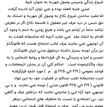
شروع زندگي وسپس وصول مهريه به عنوان شرط
مبني عليه العقد بوده و نمي توان آنرا ناديده گرفت
اما مقيد ساختن شروع نكاح به وصول كل مهريه و استناد به
حق حبس در ديد عرف غير معقول با فلسفه نكاح اگر در تعارض
نباشد حتماً در تزاحم مي باشد و هيچ زوجي به حتم با وجود آن
اقدام به انشاء عقد نمي نمايد آنچه كه متاسفانه قضات به
آن توجهي نمي نمايند عرف غالب اجتماع هست كه قانونگذار
نيز برآن توجه بسيار داشته درحقوق مدني ايران قانونگذار
تفسير و اجرا و رسيدگي به كل قراردادها و روابط اشخاص را به
عرف واگذارنموده است . احكام كلي آن در بخش اثرمعاملات و
قواعد عمومي ( 219 الي 225 ق . م ) مورد اشاره قرارگرفته
است متاسفانه اغلب محاكم در قضاوت خود به اين مواد
قانوني ( 219 الي 225 قانون مدني ) توجه نمي نمايند و با بي
توجهي خود آراء ايي را صادرمي نمايند كه درتقابل عرف و گاهي
نيز ، بي اعتمادي را نسبت به متعارف هاي اجتماعي درنظر
عموم پديد مي آورد . عرف در اجتماع قابل قبول ترين معيار