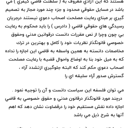
هستند كه اين آزادي معروف به ( سلطنت قاضي كيفري ) مي
باشد در مسايل حقوقي محدود و جزء چند مورد مجاز به تصميم
گيري بر مبناي رعايت مصلحت اصحاب دعوي نيستند درجريان
رسيدگي هاي حقوقي قاضي ( دادرس ) را بايد محكوم به رعايت
بي چون وچرا از نص مقررات دانست درقوانين مدني وحقوق
خصوصي قانونگذار نظريات خود را كامل و بهترين در ترك
مخاصمات دانسته به همين واسطه به قاضي اين اجازه را نداده
كه به ميل خود بنا به اوضاع واحوال قضيه با رعايت مصلحت
اصحاب دعوي حكم كند كه البته جلوگيري ازتشدد آراء ،
گسترش صدور آراء سليقه اي را
مي توان فلسفه اين سياست دانست و آن را توجيه نمود .
درچند مورد قانونگذار درقانون مدني و حقوق خصوصي به قاضي
اجازه داده نقش مستقيم خود را درقضاوت نشان دهد كه اهم
آنها به شرح ذيل مي باشد