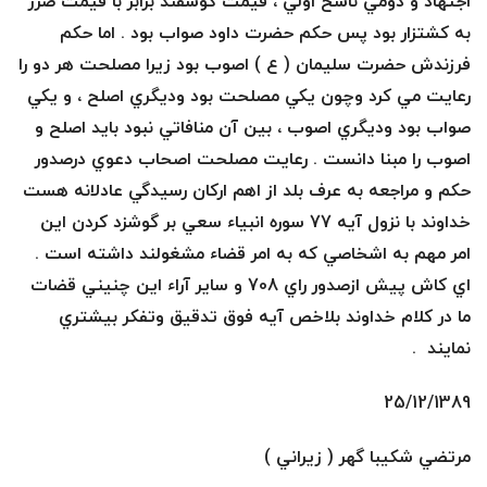
اجتهاد و دومي ناسخ اولي ، قيمت گوسفند برابر با قيمت ضرر
به كشتزار بود پس حكم حضرت داود صواب بود . اما حكم
فرزندش حضرت سليمان ( ع ) اصوب بود زيرا مصلحت هر دو را
رعايت مي كرد وچون يكي مصلحت بود وديگري اصلح ، و يكي
صواب بود وديگري اصوب ، بين آن منافاتي نبود بايد اصلح و
اصوب را مبنا دانست .
رعايت مصلحت اصحاب دعوي درصدور
حكم و مراجعه به عرف بلد از اهم اركان رسيدگي عادلانه هست
خداوند با نزول آيه 77 سوره انبياء سعي بر گوشزد كردن اين
امر مهم به اشخاصي كه به امر قضاء مشغولند داشته است .
اي كاش پيش ازصدور راي 708 و ساير آراء اين چنيني قضات
ما در كلام خداوند بلاخص آيه فوق تدقيق وتفكر بيشتري
نمايند .
25/12/1389
مرتضي شكيبا گهر ( زيراني )