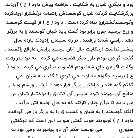
بود و ديگري شبان به شكايت ، مرافعه پيش داود ( ع ) آوردند.
برزگرشكايت كردكه شبان گوسفندش راشبانه دركشتزار اورهاكرده
وگوسفندكشتزاررا تباه كرده است . داود ( ع ) از قيمت گوسفند
و زرع پرسيد چون برابر بود گفت بايد شبان گوسفند را به برزگر
دهد . راضي شدند ورفتند . در راه سليمان راديدند يازده سال
بيشتر نداشت ازحكايت حال آنان پرسيد برايش ماوقع راگفتند .
گفت اگر من بودم طور ديگر قضاوت مي كردم . به نزد پدر رفت
وگفت اگر من جاي شما بودم قضاوت ديگري مي كردم . داود (
ع ) پرسيد چگونه قضاوت مي كردي ؟ گفت به شبان مي
گفتم گوسغند را دراختيار برزگر قرار دهد تا ازشير وپشم وساير
منافع آن بهرمند شود .سپس آن كشتزار را دراختيار شبان قرار
مي دادم تا درآن چنان كاركند كه به حال اوليه اش درآيد ،
آنگاه گوسفند را به شبان و كشت زار را به برزگر باز مي گرداندم
داود ( ع ) فرمودند خوب گفتي صواب اين است كه توگفتي
سيوري مي نويسد حكم آن دو پيامبر به وحي بود نه