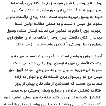
ی
زوج مطلع بوده و با قبول شرايط زوج به نكاح وي درآمده اما
پس ازبروز اختلاف مدعي اين حق مشكوك شده وتمكين را
ل
منوط به وصول مهريه نموده است . عده زيادي ازقضات نظر بر
پ
سقوط حق حبس داشتند و به محض مطالبه اولين قسط
ازمهريه زوج را ملزم به تمكين مي نمايند ايشان منشاء وصول
ا
مهريه را نكاح دانسته پس زوجه را مكلف به اداي حقوق زوج
برقراري روابط زوجيتي ( تمكين عام
–
خاص ) مي دانند .
ی
آنچه مبرهن و واضح است عملاً در صورت تقسيط مهريه و
ه
پرداخت اقساطي مهريه ازسوي زوج وقتي مشخص است
تسويه كل مهريه ساليان سال به طول مي انجامد قبول حق
ی
حبس درواقع زيرسوال بردن فلسفه نكاح و تجاوز به اراده
ک
متعاقدين هست كه قصدشان از عقد نكاح پيش از بروز
اختلاف تشكيل خانواده و برقراري رابطه زوجيتي بوده هدف
ا
ازتشكيل خانواده نه بر روي كاغذ بلكه به طور عملي تمامي دوره
تكاليف زناشويي مي باشد قصد برقراري روابط زوجيتي بلافاصله