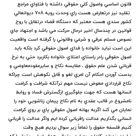
قانون اساسي واصول كلي حقوقي داشته با فتاواي مراجع
تقليد نيز درتعارض هست راي وحدت رويه 708 ديوانعالي
كشور سندي هست معتبر كه دستگاه قضاء درتقابل با روح
قوانين در چندسال اخير درحال حركت مي باشد و اجتهاد جاي
نصوص مسلم عرفي و شرعي وقانوني را گرفته است واقعيت
اين است نبايد خانواده را فداي اصول حقوقي كرد بلكه بايد
اصول حقوقي رادر راستاي اعتلاي خانواده بكاربرد حتي به نرخ
قرباني شدن علم حقوق ،‌ مقايسه نكاح و سايرعقودمعاوضي و
بدست آوردن احكام آن امري لغو و قابل نكوهش است چراكه
نكاح قراردادي معوض نيست مهم ترآنكه شرافت و كرامت
انسانها هست كه جهت جلوگيري ازگسترش فساد و روابط
نامشروع در قالب عقدي به نام نكاح پيمان زناشويي خود را
نمايان مي كند اگربه بهانه اصول حقوقي پاي بر روي كرامت
انساني بگذاريم عدالت راقرباني كرده ايم واگر عدالت را قرباني
كنيم فلسفه حقوق را تماماً زير سوال برديم هيچ وقت