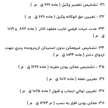
31- تشخيص تقصير وكيل ( ماده 666 ق . م )
32
–
تعيين حق الوكاله وكيل ( ماده 676 ق . م )
33- مدت حيات فرضي غايب مفقود الاثر ( ماده 872 و 1019
ق . م )
34- تشخيص غيرممكن بدون استيذان ازپدروجده پدري جهت
ازدواج دختر ( ماده 1044 ق . م )
35
–
تشخيص ممكن بودن مقربه ( ماده 1269 ق . م )
36- تعيين نفقه ( ماده 1107 ق . م )
37- تعيين توالي ايجاب و قبول ( ماده 1065 ق . م )
38- ممكن بودن اقرار به نسب ( م 1273 ق . م )