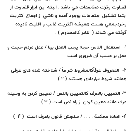
قضاوت وترك مخاصمات مي باشد . البته اين ابزار قضاوت از
ابتدا تشكيل اجتماعات بوجود آمده و ناشي از اجماع اكثريت
وخردجمعي هست هميشه اكثريت غالب و اقليت ناديده
گرفته مي شدند ( النادر كالمعدوم ) .
1- استعمال الناس حجه یجب العمل بها
/
عمل مردم حجت و
عمل بر حسب آن ضروری است
2- المعروف عرفاًکالمشروط شراطاً
/
شناخته شده های عرفی
همانند شروط قراردادی هستند ( 2 )
3- التعیین بالعرف کالتعیین بالنص
/
تعیین کردن به وسیله
عرف مانند معین کردن از راه نص است ( 3 )
4- العاده محكمة . . . .
/
سنجش قانون باعرف است ( 4 )