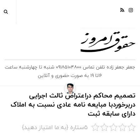
ج
جعفر جعفر زاده تلفن تماس 09185104800 شنبه تا چهارشنبه ساعت
16تا 19 به صورت حضوری و آنلاین
ع
ف
تصمیم محاکم دراعتراض ثالث اجرایی
دربرخوردبا مبایعه نامه عادی نسبت به املاک
ر
دارای سابقه ثبت
ج
5ستاره {به ما امتیاز دهید}