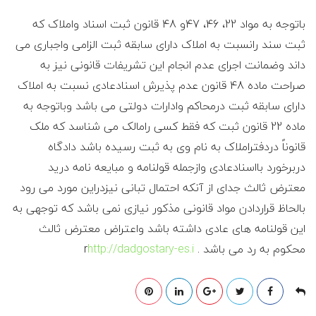
ی
باتوجه به مواد 22، 46، 47و 48 قانون ثبت اسناد واملاک که
ل
ثبت سند رانسبت به املاک دارای سابقه ثبت الزامی واجباری می
داند وضمانت اجرای عدم انجام این تشریفات قانونی نیز به
ا
صراحت ماده 48 قانون عدم پذیرش اسنادعادی نسبت به املاک
دارای سابقه ثبت درمحاکم وادارات دولتی می باشد وباتوجه به
م
ماده 22 قانون ثبت که فقط کسی رامالک می شناسد که ملک
قانوناً دردفتراملاک به نام وی به ثبت رسیده باشد دادگاه
دربرخورد بااسنادعادی وازجمله قولنامه و مبایعه نامه درید
معترض ثالث جدای از آنکه احتمال تبانی نیزدراین مورد می رود
بالحاظ قراردادن مواد قانونی مذکور نیازی نمی باشد که توجهی به
این قولنامه های عادی داشته باشد واعتراض معترض ثالث
محکوم به رد می باشد . r
http://dadgostary-es.i