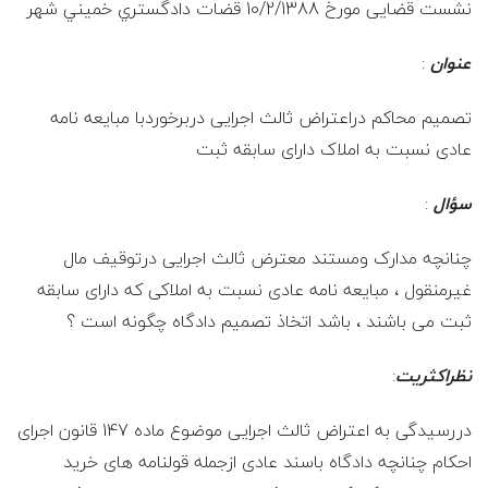
ع
نشست قضایی مورخ 10/2/1388 قضات دادگستري خميني شهر
ف
عنوان
:
ر
تصمیم محاکم دراعتراض ثالث اجرایی دربرخوردبا مبایعه نامه
عادی نسبت به املاک دارای سابقه ثبت
ز
سؤال
:
ا
چنانچه مدارک ومستند معترض ثالث اجرایی درتوقیف مال
د
غیرمنقول ، مبایعه نامه عادی نسبت به املاکی که دارای سابقه
ثبت می باشند ، باشد اتخاذ تصمیم دادگاه چگونه است ؟
ه
نظراکثریت
:
و
دررسیدگی به اعتراض ثالث اجرایی موضوع ماده 147 قانون اجرای
ک
احکام چنانچه دادگاه باسند عادی ازجمله قولنامه های خرید