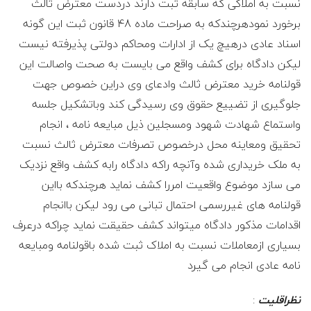
ی
نسبت به املاکی که سابقه ثبت دارند دردست معترض ثالث
برخورد نمودهرچندکه به صراحت ماده 48 قانون ثبت این گونه
ل
اسناد عادی درهیچ یک از ادارات ومحاکم دولتی پذیرفته نیست
لیکن دادگاه برای کشف واقع می بایست به صحت واصالت این
پ
قولنامه خرید معترض ثالث وادعای وی دراین خصوص جهت
ا
جلوگیری از تضییع حقوق وی رسیدگی کند وباتشکیل جلسه
واستماع شهادت شهود ومسجلین ذیل مبایعه نامه ، انجام
ی
تحقیق ومعاینه محل درخصوص تصرفات معترض ثالث نسبت
به ملک خریداری شده وآنچه راکه دادگاه رابه کشف واقع نزدیک
ه
می سازد موضوع واقعیت امررا کشف نماید هرچندکه بااین
قولنامه های غیررسمی احتمال تبانی می رود لیکن باانجام
ی
اقدامات مذکور دادگاه میتواند کشف حقیقت نماید چراکه درعرف
ک
بسیاری ازمعاملات نسبت به املاک ثبت شده باقولنامه ومبایعه
نامه عادی انجام می گیرد
ا
نظراقلیت
: